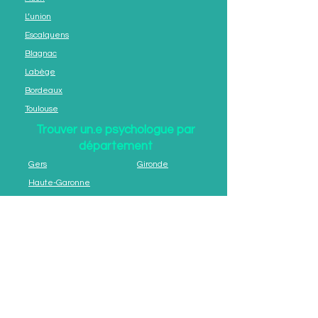
L’union
Escalquens
Blagnac
Labège
Bordeaux
Toulouse
Trouver un.e psychologue par
département
Gers
Gironde
Haute-Garonne
Copyright © 2024
Psychologues France
Tous droits réservés.