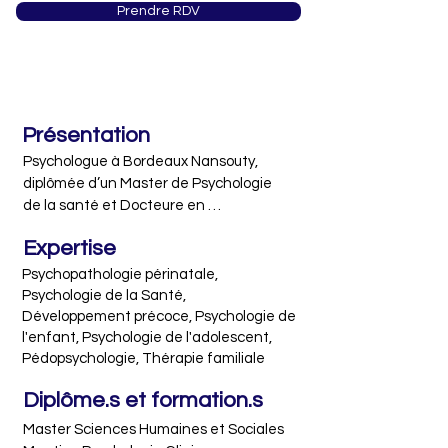
Prendre RDV
0
Présentation
Psychologue à Bordeaux Nansouty, 
diplômée d’un Master de Psychologie 
de la santé et Docteure en 
Psychologie, je propose des 
Expertise
consultations dans le cas de difficultés 
psychiques telles que la gestion des 
Psychopathologie périnatale,
émotions, le stress, la dépression, 
Psychologie de la Santé,
l’anxiété, le burn-out, la dépendance 
Développement précoce, Psychologie de
l'enfant, Psychologie de l'adolescent,
affective, le manque de confiance en 
Pédopsychologie, Thérapie familiale
soi, les traumatismes, les crises 
existentielles …

Diplôme.s et formation.s
Possédant plusieurs diplômes 
Master Sciences Humaines et Sociales 
universitaires spécifiques au 