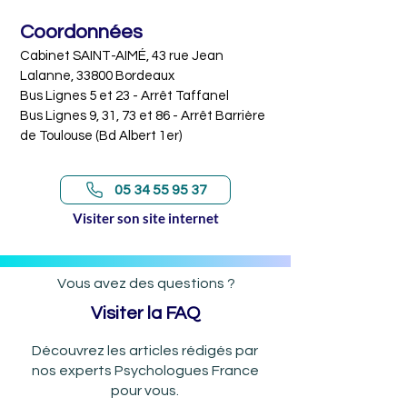
ressentirait le besoin de reprendre ou 
Coordonnées
de démarrer un travail sur soi.

Cabinet SAINT-AIMÉ, 43 rue Jean 
Je vous accompagnerai dans votre 
Lalanne, 33800 Bordeaux

cheminement intérieur par une 
Bus Lignes 5 et 23 - Arrêt Taffanel

approche TCC (Thérapies Cognitivo- 
Bus Lignes 9, 31, 73 et 86 - Arrêt Barrière 
Comportementales) visant à travailler 
de Toulouse (Bd Albert 1er)
sur vos comportements et émotions, 
afin d’améliorer votre quotidien. 

05 34 55 95 37
Prenez rendez-vous dès maintenant 
Visiter son site internet
pour une séance en cabinet, à 
Bordeaux quartier Nansouty, ou en 
Visio via Zoom, WhatsApp...
Vous avez des questions ?
Visiter la FAQ
Découvrez les articles rédigés par
nos experts Psychologues France
pour vous.