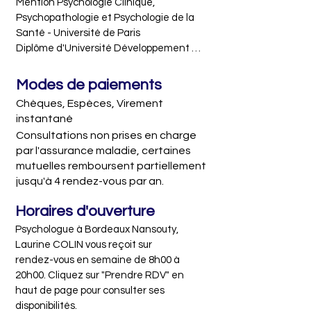
Mention Psychologie Clinique, 
développement du nourrisson et à

Psychopathologie et Psychologie de la 
la psychologie périnatale, experte en 
Santé - Université de Paris

développement précoce et en 
Diplôme d'Université Développement 
parentalité, j'accompagne les parents 
Précoce et Psychopathologie Périnatale - 
dans les problématiques pré ou post 
Université de Paris

Modes de paiements
natales qu’ils peuvent rencontrer. 

Doctorat en Psychologie
Chèques, Espèces, Virement
L’arrivée d’un enfant ou d’un nouvel 
instantané
enfant dans la famille entrainant un 
Consultations non prises en charge
réel bouleversement identitaire, en 
par l'assurance maladie, certaines
plus des changements psychiques et 
mutuelles remboursent partiellement
physiques associés, j'apporte mon 
jusqu'à 4 rendez-vous par an.
appui en tant que Psychologue 
spécialisée.

Horaires d'ouverture
Je reçois également en consultation 
Psychologue à Bordeaux Nansouty, 
les enfants ou adolescents en séance 
Laurine COLIN vous reçoit sur 
individuelle, ou accompagnés de leurs 
rendez-vous en semaine de 8h00 à 
parents.

20h00. Cliquez sur "Prendre RDV" en 
Par ailleurs, je propose des thérapies 
haut de page pour consulter ses 
individuelles pour toute personne qui 
disponibilités.