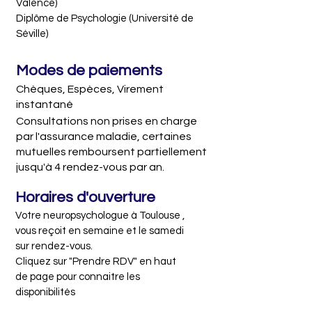
Valence)

aider.

Diplôme de Psychologie (Université de 
Séville)
Je suis également spécialisée dans 
l'évaluation et le traitement des 
Modes de paiements
troubles neuropsychologiques, tels que 
Chèques, Espèces, Virement
les maladies neurodégénératives, les 
instantané
lésions cérébrales traumatiques et les 
Consultations non prises en charge
troubles cognitifs liés à l'âge. Mon 
par l'assurance maladie, certaines
approche est centrée sur le patient, 
mutuelles remboursent partiellement
basée sur des méthodes scientifiques 
jusqu'à 4 rendez-vous par an.
éprouvées et adaptées à chaque 
personne.

Horaires d'ouverture
Ma passion pour la psychologie et la 
Votre neuropsychologue à Toulouse , 
neuropsychologie se refléte dans mon 
vous reçoit en semaine et le samedi 
travail, et je suis fière de pouvoir aider 
sur rendez-vous.

mes patients à atteindre leurs 
Cliquez sur "Prendre RDV" en haut 
objectifs et à surmonter leurs 
de page pour connaitre les 
difficultés.

disponibilités