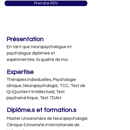
Prendre RDV
0
Présentation
En tant que neuropsychologue et 
psychologue diplômée et 
expérimentée, la qualité de ma 
pratique a été reconnue par 
Expertise
l'organisme d'évaluation national 
Psycholabel. 

Thérapies individuelles, Psychologie
clinique, Neuropsychologie, TCC, Test de
Colère, stress, dépression , anxiété , 
QI (Quotient Intellectuel), Test
psychométrique, Test TDAH
addictions , troubles de la mémoire ou 
des apprentissages ... Que vous 
Diplôme.s et formation.s
souffriez d'un problème psychologique 
ou d'un trouble neurologique, ou que 
Master Universitaire de Neuropsychologie 
vous cherchiez tout simplement à 
Clinique (Université internationale de 
améliorer votre bien-être, je peux vous 