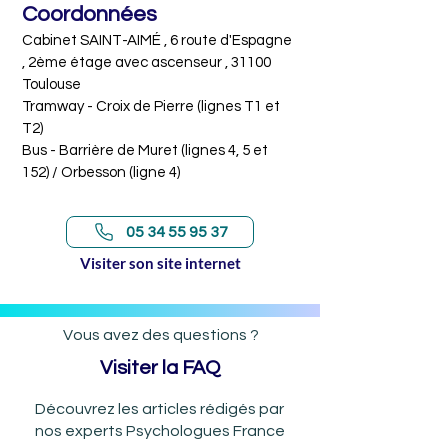
Coordonnées
Je vous propose des consultations en 
français et en espagnol.
Cabinet SAINT-AIMÉ , 6 route d'Espagne 
, 2ème étage avec ascenseur , 31100 
Toulouse

Tramway - Croix de Pierre (lignes T1 et 
T2) 

Bus - Barrière de Muret (lignes 4, 5 et 
152) / Orbesson (ligne 4)
05 34 55 95 37
Visiter son site internet
Vous avez des questions ?
Visiter la FAQ
Découvrez les articles rédigés par
nos experts Psychologues France